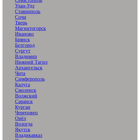
Севастополь
Улан-Удэ
Ставрополь
Сочи
Тверь
Магнитогорск
Иваново
Брянск
Белгород
Сургут
Владимир
Нижний Тагил
Архангельск
Чита
Симферополь
Калуга
Смоленск
Волжский
Саранск
Курган
Череповец
Орёл
Вологда
Якутск
Владикавказ