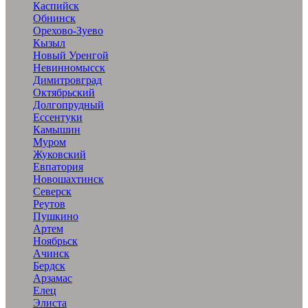
Каспийск
Обнинск
Орехово-Зуево
Кызыл
Новый Уренгой
Невинномысск
Димитровград
Октябрьский
Долгопрудный
Ессентуки
Камышин
Муром
Жуковский
Евпатория
Новошахтинск
Северск
Реутов
Пушкино
Артем
Ноябрьск
Ачинск
Бердск
Арзамас
Елец
Элиста