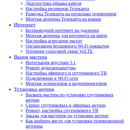
Диагностика обрыва кабеля
Настройка ресиверов Телекарта
Разводка Телекарта на несколько телевизоров
Монтаж антенны Телекарта на крыше
Интернет
Беспроводной интернет на удалении
Монтаж антенны для интернета на мачте
Настройка агрегации частот
Организация бесшовного Wi-Fi покрытия
Усиление голосовой связи VoLTE
Вызов мастера
Интеграция акустики 5.1
Ремонт аудиоаппаратуры
Настройка эфирного и спутникового ТВ
Подключение к Wi-Fi сети
Монтаж телевизоров и видеопроекторов
Установка антенн
Вызвать мастера по установке спутниковых
антенн
Сервис спутниковых и эфирных антенн
Ремонт, настройка спутникового ТВ
Заказы для мастеров по установке антенн
Как выбрать место для установки телевизионной
антенны