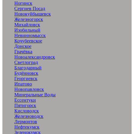
Ногинск
Сергиев Посад
Новокуйбышевск
Железногорск
Михайловск
Изобильный
Невинномысск
Кочубеевское
Донское
Грачёвка
Новоалександровск
Светлоград
Благодарный
Будённовск
Георгиевск
Ипатово
Новопавловск
Минеральные Воды
Ессентуки
Пятигорск
Кисловодск
Железноводск
Лермонтов
Нефтекумск
Зеленокумск