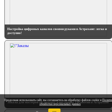
Настройка цифровых каналов своими руками в Астрахане: легко и
доступно!
Продолжая использовать сайт, вы соглашаетесь на обработку файлов cookie и
Полити
Заказы для мастеров по ремонту и настройке ТВ-антенн в Астрахане
обработки персональных данных