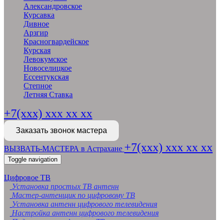
Александровское
Курсавка
Дивное
Арзгир
Красногвардейское
Курская
Левокумское
Новоселицкое
Ессентукская
Степное
Летняя Ставка
+7(xxx) xxx xx xx
Заказать звонок мастера
+7(xxx) xxx xx xx
ВЫЗВАТЬ-МАСТЕРА в Астрахане
Toggle navigation
Цифровое ТВ
Установка простых ТВ антенн
Мастер-антенщик по цифровому ТВ
Установка антенн цифрового телевидения
Настройка антенн цифрового телевидения