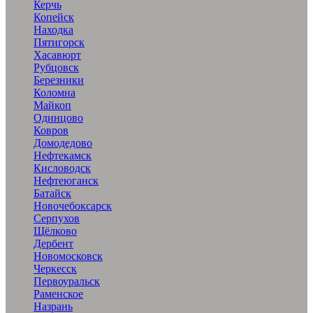
Керчь
Копейск
Находка
Пятигорск
Хасавюрт
Рубцовск
Березники
Коломна
Майкоп
Одинцово
Ковров
Домодедово
Нефтекамск
Кисловодск
Нефтеюганск
Батайск
Новочебоксарск
Серпухов
Щёлково
Дербент
Новомосковск
Черкесск
Первоуральск
Раменское
Назрань