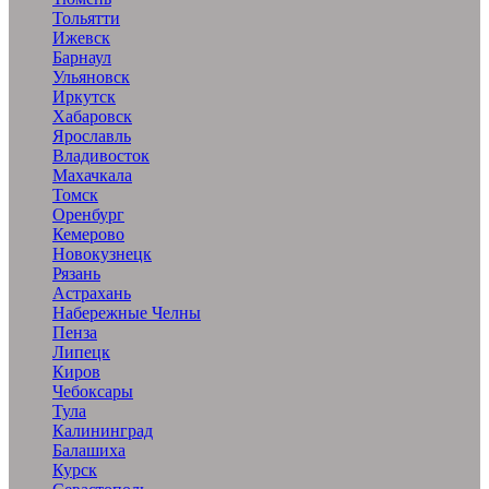
Тольятти
Ижевск
Барнаул
Ульяновск
Иркутск
Хабаровск
Ярославль
Владивосток
Махачкала
Томск
Оренбург
Кемерово
Новокузнецк
Рязань
Астрахань
Набережные Челны
Пенза
Липецк
Киров
Чебоксары
Тула
Калининград
Балашиха
Курск