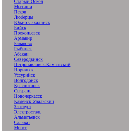
Старый Оскол
Мытищи
Псков
Люберцы
Южно-Сахалинск
Бийск
Прокопьевск
Армавир
Балаково
Рыбинск
Абакан
Северодвинск
Петропавловск-Камчатский
Норильск
Уссурийск
Волгодонск
Красногорск
Сызрань
Новочеркасск
Каменск-Уральский
Златоуст
Электросталь
Альметьевск
Салават
Миасс