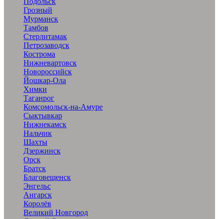
Подольск
Грозный
Мурманск
Тамбов
Стерлитамак
Петрозаводск
Кострома
Нижневартовск
Новороссийск
Йошкар-Ола
Химки
Таганрог
Комсомольск-на-Амуре
Сыктывкар
Нижнекамск
Нальчик
Шахты
Дзержинск
Орск
Братск
Благовещенск
Энгельс
Ангарск
Королёв
Великий Новгород