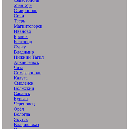
Севастополь
Улан-Удэ
Ставрополь
Сочи
Тверь
Магнитогорск
Иваново
Брянск
Белгород
Сургут
Владимир
Нижний Тагил
Архангельск
Чита
Симферополь
Калуга
Смоленск
Волжский
Саранск
Курган
Череповец
Орёл
Вологда
Якутск
Владикавказ