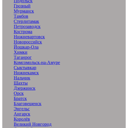
Подольск
Грозный
Мурманск
Тамбов
Стерлитамак
Петрозаводск
Кострома
Нижневартовск
Новороссийск
Йошкар-Ола
Химки
Таганрог
Комсомольск-на-Амуре
Сыктывкар
Нижнекамск
Нальчик
Шахты
Дзержинск
Орск
Братск
Благовещенск
Энгельс
Ангарск
Королёв
Великий Новгород