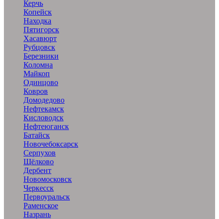
Керчь
Копейск
Находка
Пятигорск
Хасавюрт
Рубцовск
Березники
Коломна
Майкоп
Одинцово
Ковров
Домодедово
Нефтекамск
Кисловодск
Нефтеюганск
Батайск
Новочебоксарск
Серпухов
Щёлково
Дербент
Новомосковск
Черкесск
Первоуральск
Раменское
Назрань