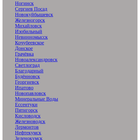
Ногинск
Сергиев Посад
Новокуйбышевск
Железногорск
Михайловск
Изобильный
Невинномысск
Кочубеевское
Донское
Грачёвка
Новоалександровск
Светлоград
Благодарный
Будённовск
Георгиевск
Ипатово
Новопавловск
Минеральные Воды
Ессентуки
Пятигорск
Кисловодск
Железноводск
Лермонтов
Нефтекумск
Зеленокумск