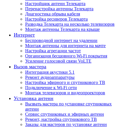
Настройщик антенн Телекарта
Перенастройка антенны Телекарта
Диагностика обрыва кабеля
Настройка ресиверов Телекарта
Разводка Телекарта на несколько телевизоров
Монтаж антенны Телекарта на крыше
Интернет
Беспроводной интернет на удалении
Монтаж антенны для интернета на мачте
Настройка агрегации частот
Организация бесшовного Wi-Fi покрытия
Усиление голосовой связи VoLTE
Вызов мастера
Интеграция акустики 5.1
Ремонт аудиоаппаратуры
Настройка эфирного и спутникового ТВ
Подключение к Wi-Fi сети
Монтаж телевизоров и видеопроекторов
Установка антенн
Вызвать мастера по установке спутниковых
антенн
Сервис спутниковых и эфирных антенн
Ремонт, настройка спутникового ТВ
Заказы для мастеров по установке антенн