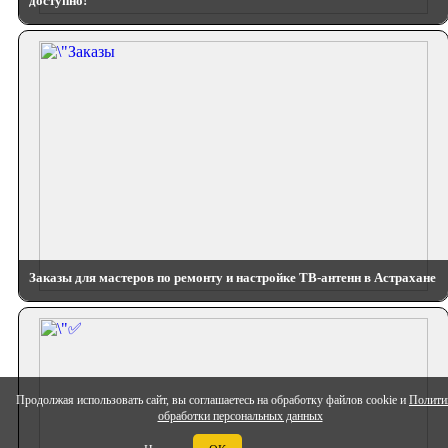
доступно!
Заказы для мастеров по ремонту и настройке ТВ-антенн в Астрахане
Продолжая использовать сайт, вы соглашаетесь на обработку файлов cookie и
Полити
обработки персональных данных