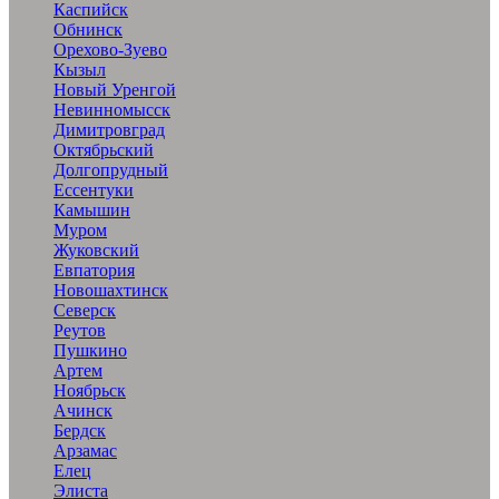
Каспийск
Обнинск
Орехово-Зуево
Кызыл
Новый Уренгой
Невинномысск
Димитровград
Октябрьский
Долгопрудный
Ессентуки
Камышин
Муром
Жуковский
Евпатория
Новошахтинск
Северск
Реутов
Пушкино
Артем
Ноябрьск
Ачинск
Бердск
Арзамас
Елец
Элиста