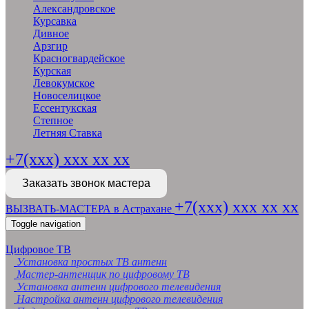
Александровское
Курсавка
Дивное
Арзгир
Красногвардейское
Курская
Левокумское
Новоселицкое
Ессентукская
Степное
Летняя Ставка
+7(xxx) xxx xx xx
Заказать звонок мастера
+7(xxx) xxx xx xx
ВЫЗВАТЬ-МАСТЕРА в Астрахане
Toggle navigation
Цифровое ТВ
Установка простых ТВ антенн
Мастер-антенщик по цифровому ТВ
Установка антенн цифрового телевидения
Настройка антенн цифрового телевидения