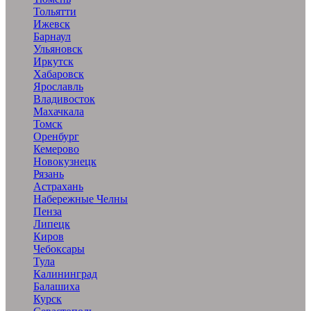
Тольятти
Ижевск
Барнаул
Ульяновск
Иркутск
Хабаровск
Ярославль
Владивосток
Махачкала
Томск
Оренбург
Кемерово
Новокузнецк
Рязань
Астрахань
Набережные Челны
Пенза
Липецк
Киров
Чебоксары
Тула
Калининград
Балашиха
Курск