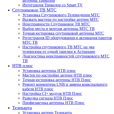
антенны Триколор
Интеграция Триколор со Smart TV
Спутниковое ТВ МТС
Установка Спутникового Телевидения МТС
Вызвать мастера по настройке антенн МТС
Неисправности Спутниковое ТВ МТС
Выбор места и монтаж антенны МТС ТВ
Точная юстировка спутниковой антенны МТС
Регистрация ID оборудования и активация пакетов
МТС ТВ
Настройка спутникового ТВ МТС на два
телевизора от одной тарелки в Астрахане
Диагностика неисправностей спутникового МТС
ТВ
НТВ плюс
Установка антенны НТВ плюс
Мастер по настройке антенн НТВ плюс
Точная юстировка антенны НТВ Плюс
Ремонт конвертера LNB и замена коаксиального
кабеля НТВ плюс
Настройка CI+ модуля НТВ Плюс
Разводка сигнала НТВ Плюс
Профилактика антенны НТВ Плюс
Телекарта
Установка антенн Телекарта