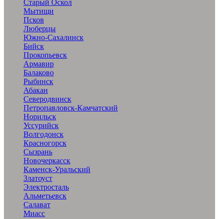
Старый Оскол
Мытищи
Псков
Люберцы
Южно-Сахалинск
Бийск
Прокопьевск
Армавир
Балаково
Рыбинск
Абакан
Северодвинск
Петропавловск-Камчатский
Норильск
Уссурийск
Волгодонск
Красногорск
Сызрань
Новочеркасск
Каменск-Уральский
Златоуст
Электросталь
Альметьевск
Салават
Миасс